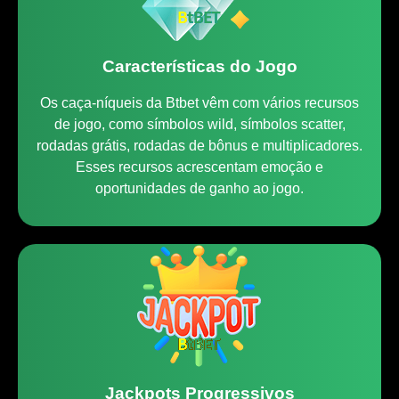
Características do Jogo
Os caça-níqueis da Btbet vêm com vários recursos
de jogo, como símbolos wild, símbolos scatter,
rodadas grátis, rodadas de bônus e multiplicadores.
Esses recursos acrescentam emoção e
oportunidades de ganho ao jogo.
Jackpots Progressivos