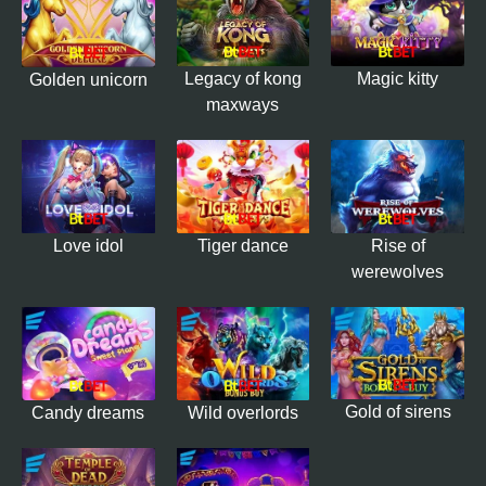
Legacy of kong
Magic kitty
Golden unicorn
maxways
Tiger dance
Love idol
Rise of
werewolves
Gold of sirens
Wild overlords
Candy dreams