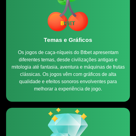
Temas e Gráficos
Os jogos de caça-níqueis do Btbet apresentam
diferentes temas, desde civilizações antigas e
mitologia até fantasia, aventura e máquinas de frutas
clássicas. Os jogos vêm com gráficos de alta
qualidade e efeitos sonoros envolventes para
melhorar a experiência de jogo.