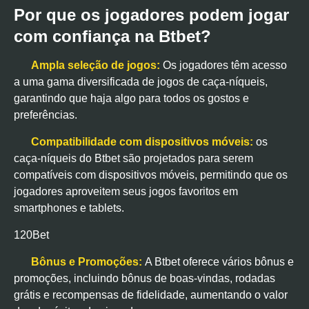
Por que os jogadores podem jogar
com confiança na Btbet?
Ampla seleção de jogos:
Os jogadores têm acesso
a uma gama diversificada de jogos de caça-níqueis,
garantindo que haja algo para todos os gostos e
preferências.
Compatibilidade com dispositivos móveis:
os
caça-níqueis do Btbet são projetados para serem
compatíveis com dispositivos móveis, permitindo que os
jogadores aproveitem seus jogos favoritos em
smartphones e tablets.
120Bet
Bônus e Promoções:
A Btbet oferece vários bônus e
promoções, incluindo bônus de boas-vindas, rodadas
grátis e recompensas de fidelidade, aumentando o valor