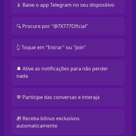
📱 Baixe o app Telegram no seu dispositivo
🔍 Procure por "@7X777Oficial"
👆 Toque em "Entrar" ou "Join"
🔔 Ative as notificações para não perder
nada
💬 Participe das conversas e interaja
🎁 Receba bônus exclusivos
automaticamente