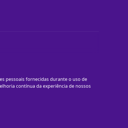
es pessoais fornecidas durante o uso de
elhoria contínua da experiência de nossos