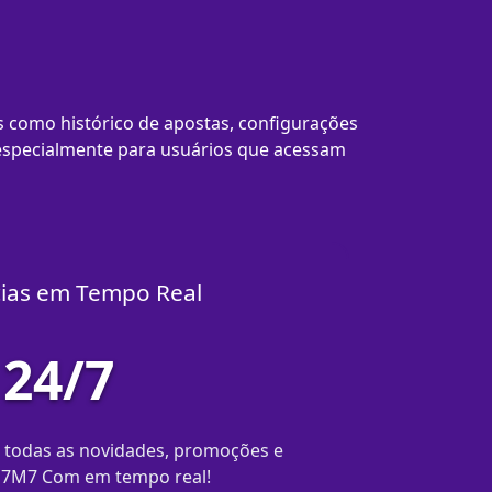
 como histórico de apostas, configurações
 especialmente para usuários que acessam
cias em Tempo Real
24/7
e todas as novidades, promoções e
 7M7 Com em tempo real!