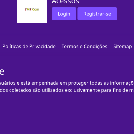
Acessos
Login
Registrar-se
Políticas de Privacidade
Termos e Condições
Sitemap
de
usuários e está empenhada em proteger todas as informaçõ
os coletados são utilizados exclusivamente para fins de m