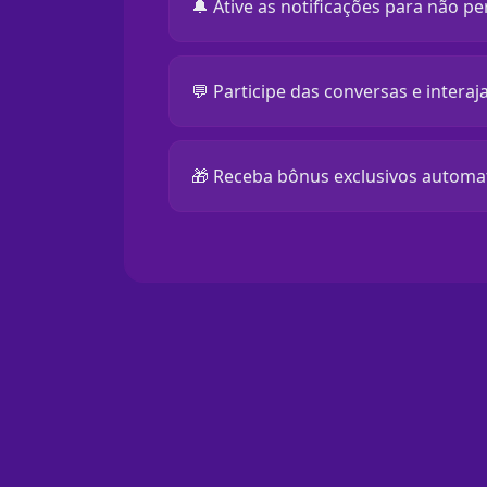
🔔 Ative as notificações para não p
💬 Participe das conversas e interaj
🎁 Receba bônus exclusivos autom