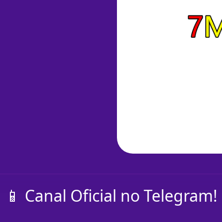
📱 Canal Oficial no Telegram!