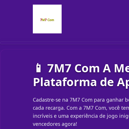
📱 7M7 Com A M
Plataforma de A
Cadastre-se na 7M7 Com para ganhar b
cada recarga. Com a 7M7 Com, você te
incríveis e uma experiência de jogo inig
vencedores agora!