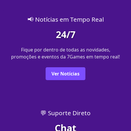
📢 Notícias em Tempo Real
24/7
Fique por dentro de todas as novidades,
promoções e eventos da 7Games em tempo real!
Ver Notícias
💬 Suporte Direto
Chat