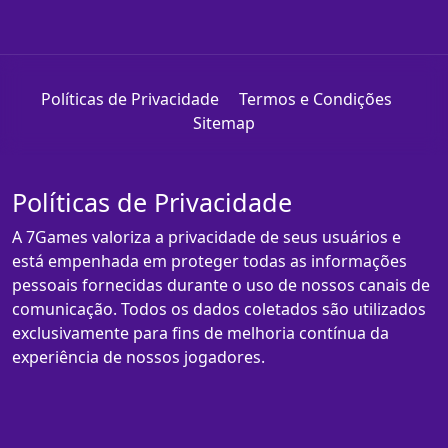
Políticas de Privacidade
Termos e Condições
Sitemap
Políticas de Privacidade
A 7Games valoriza a privacidade de seus usuários e
está empenhada em proteger todas as informações
pessoais fornecidas durante o uso de nossos canais de
comunicação. Todos os dados coletados são utilizados
exclusivamente para fins de melhoria contínua da
experiência de nossos jogadores.