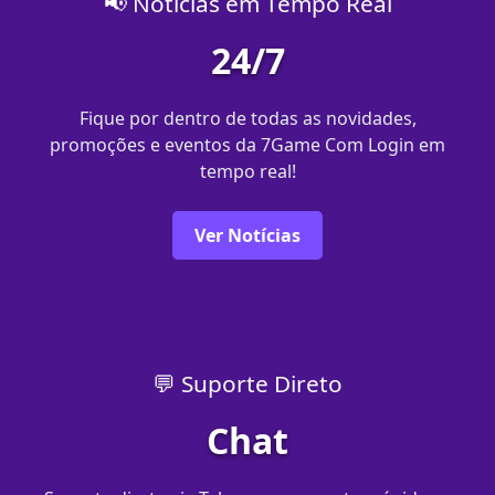
📢 Notícias em Tempo Real
24/7
Fique por dentro de todas as novidades,
promoções e eventos da 7Game Com Login em
tempo real!
Ver Notícias
💬 Suporte Direto
Chat