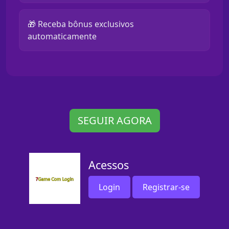
🎁 Receba bônus exclusivos
automaticamente
SEGUIR AGORA
Acessos
Login
Registrar-se