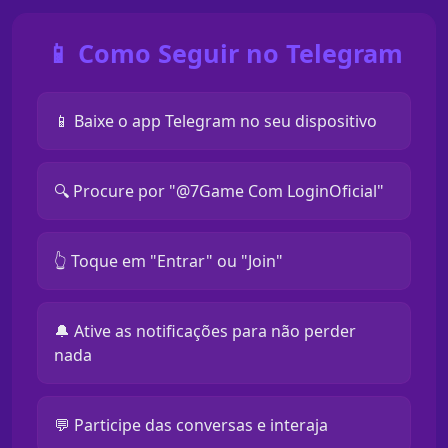
📱 Como Seguir no Telegram
📱 Baixe o app Telegram no seu dispositivo
🔍 Procure por "@7Game Com LoginOficial"
👆 Toque em "Entrar" ou "Join"
🔔 Ative as notificações para não perder
nada
💬 Participe das conversas e interaja