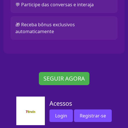
💬 Participe das conversas e interaja
🎁 Receba bônus exclusivos
automaticamente
SEGUIR AGORA
Acessos
Login
Registrar-se