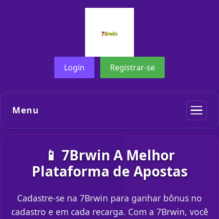
Login
Registrar-se
Menu
📱 7Brwin A Melhor
Plataforma de Apostas
Cadastre-se na 7Brwin para ganhar bônus no
cadastro e em cada recarga. Com a 7Brwin, você