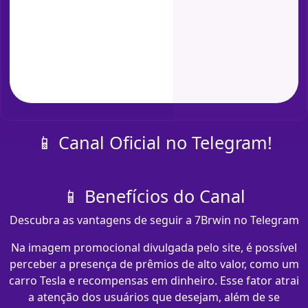
📱 Canal Oficial no Telegram!
📱 Benefícios do Canal
Descubra as vantagens de seguir a 7Brwin no Telegram
Na imagem promocional divulgada pelo site, é possível
perceber a presença de prêmios de alto valor, como um
carro Tesla e recompensas em dinheiro. Esse fator atrai
a atenção dos usuários que desejam, além de se