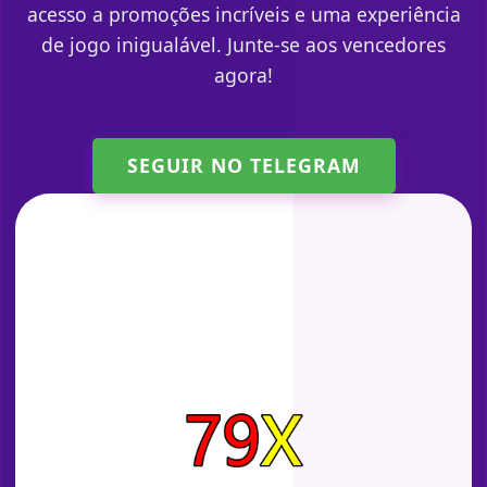
acesso a promoções incríveis e uma experiência
de jogo inigualável. Junte-se aos vencedores
agora!
SEGUIR NO TELEGRAM