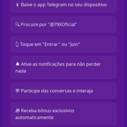
📱 Baixe o app Telegram no seu dispositivo
🔍 Procure por "@79XOficial"
👆 Toque em "Entrar" ou "Join"
🔔 Ative as notificações para não perder
nada
💬 Participe das conversas e interaja
🎁 Receba bônus exclusivos
automaticamente