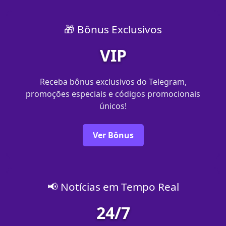
🎁 Bônus Exclusivos
VIP
Receba bônus exclusivos do Telegram,
promoções especiais e códigos promocionais
únicos!
Ver Bônus
📢 Notícias em Tempo Real
24/7