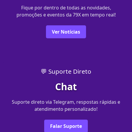
Fique por dentro de todas as novidades,
promoções e eventos da 79X em tempo real!
Ver Notícias
💬 Suporte Direto
Chat
Suporte direto via Telegram, respostas rápidas e
atendimento personalizado!
Falar Suporte