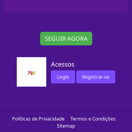
SEGUIR AGORA
Acessos
Login
Registrar-se
Políticas de Privacidade
Termos e Condições
Sitemap