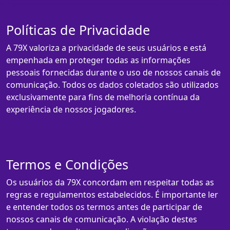
Políticas de Privacidade
A 79X valoriza a privacidade de seus usuários e está
empenhada em proteger todas as informações
pessoais fornecidas durante o uso de nossos canais de
comunicação. Todos os dados coletados são utilizados
exclusivamente para fins de melhoria contínua da
experiência de nossos jogadores.
Termos e Condições
Os usuários da 79X concordam em respeitar todas as
regras e regulamentos estabelecidos. É importante ler
e entender todos os termos antes de participar de
nossos canais de comunicação. A violação destes