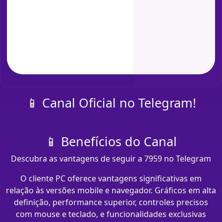
📱 Canal Oficial no Telegram!
📱 Benefícios do Canal
Descubra as vantagens de seguir a 7959 no Telegram
O cliente PC oferece vantagens significativas em
relação às versões mobile e navegador. Gráficos em alta
definição, performance superior, controles precisos
com mouse e teclado, e funcionalidades exclusivas