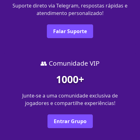
Suporte direto via Telegram, respostas rápidas e
atendimento personalizado!
Falar Suporte
👥 Comunidade VIP
1000+
Junte-se a uma comunidade exclusiva de
jogadores e compartilhe experiências!
Entrar Grupo