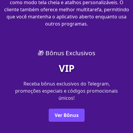
como modo tela cheia e atalhos personalizáveis. O
cliente também oferece melhor multitarefa, permitindo
que você mantenha o aplicativo aberto enquanto usa
outros programas.
🎁 Bônus Exclusivos
VIP
Receba bônus exclusivos do Telegram,
promoções especiais e códigos promocionais
únicos!
Ver Bônus