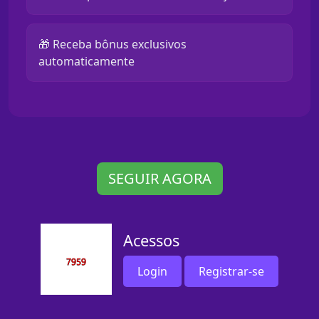
🎁 Receba bônus exclusivos
automaticamente
SEGUIR AGORA
Acessos
Login
Registrar-se