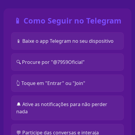
📱 Como Seguir no Telegram
📱 Baixe o app Telegram no seu dispositivo
🔍 Procure por "@7959Oficial"
👆 Toque em "Entrar" ou "Join"
🔔 Ative as notificações para não perder
nada
💬 Participe das conversas e interaja