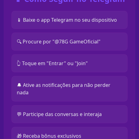
📱 Baixe o app Telegram no seu dispositivo
🔍 Procure por "@78G GameOficial"
👆 Toque em "Entrar" ou "Join"
🔔 Ative as notificações para não perder
nada
💬 Participe das conversas e interaja
🎁 Receba bônus exclusivos