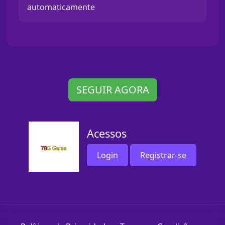
automaticamente
SEGUIR AGORA
Acessos
Login
Registrar-se