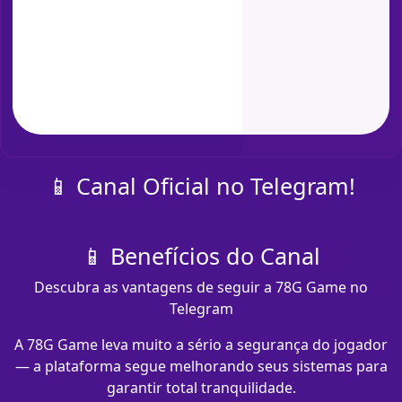
📱 Canal Oficial no Telegram!
📱 Benefícios do Canal
Descubra as vantagens de seguir a 78G Game no
Telegram
A 78G Game leva muito a sério a segurança do jogador
— a plataforma segue melhorando seus sistemas para
garantir total tranquilidade.