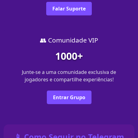
Falar Suporte
👥 Comunidade VIP
1000+
Junte-se a uma comunidade exclusiva de
jogadores e compartilhe experiências!
Entrar Grupo
📱 Como Seguir no Telegram