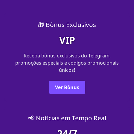
🎁 Bônus Exclusivos
VIP
Receba bônus exclusivos do Telegram,
promoções especiais e códigos promocionais
únicos!
Ver Bônus
📢 Notícias em Tempo Real
24/7