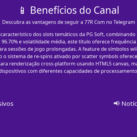
📱 Benefícios do Canal
Descubra as vantagens de seguir a 77R Com no Telegram
al característico dos slots temáticos da PG Soft, combinand
6.70% e volatilidade média, este título oferece frequênc
ara sessões de jogo prolongadas. A feature de símbolos wild
nto o sistema de re-spins ativado por scatter symbols ofer
o para renderização cross-platform usando HTML5 canvas, m
dispositivos com diferentes capacidades de processamento
sivos
📢 Notí