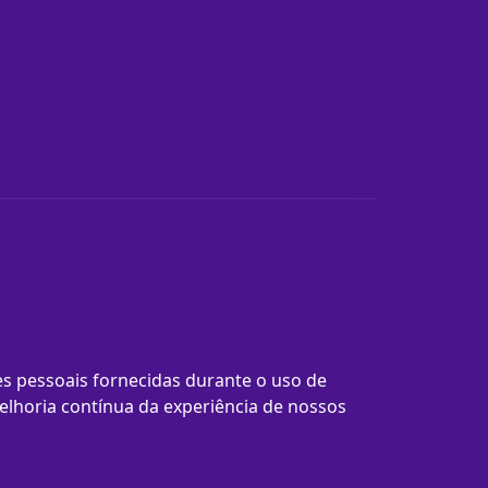
s pessoais fornecidas durante o uso de
elhoria contínua da experiência de nossos