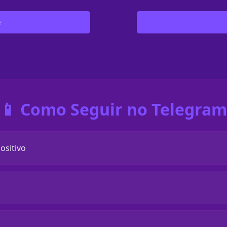
e
📱 Como Seguir no Telegram
ositivo