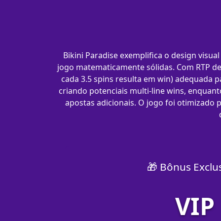
Bikini Paradise exemplifica o design visu
jogo matematicamente sólidas. Com RTP de 9
cada 3.5 spins resulta em win) adequada p
criando potenciais multi-line wins, enqua
apostas adicionais. O jogo foi otimizad
🎁 Bônus Exclu
VIP