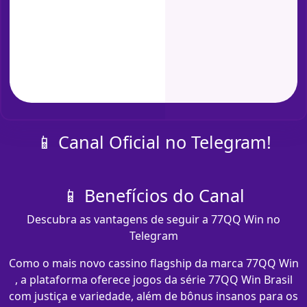
📱 Canal Oficial no Telegram!
📱 Benefícios do Canal
Descubra as vantagens de seguir a 77QQ Win no
Telegram
Como o mais novo cassino flagship da marca 77QQ Win
, a plataforma oferece jogos da série 77QQ Win Brasil
com justiça e variedade, além de bônus insanos para os