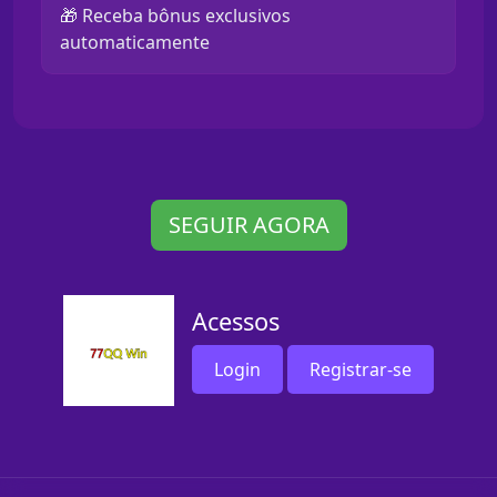
🎁 Receba bônus exclusivos
automaticamente
SEGUIR AGORA
Acessos
Login
Registrar-se