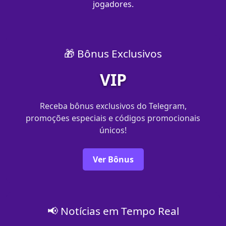
jogadores.
🎁 Bônus Exclusivos
VIP
Receba bônus exclusivos do Telegram,
promoções especiais e códigos promocionais
únicos!
Ver Bônus
📢 Notícias em Tempo Real