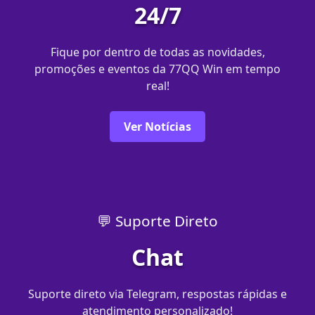
24/7
Fique por dentro de todas as novidades,
promoções e eventos da 77QQ Win em tempo
real!
Ver Notícias
💬 Suporte Direto
Chat
Suporte direto via Telegram, respostas rápidas e
atendimento personalizado!