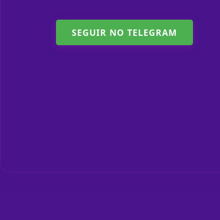
SEGUIR NO TELEGRAM