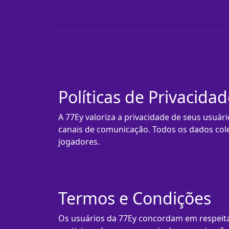
Políticas de Privacida
A 77Ey valoriza a privacidade de seus usuá
canais de comunicação. Todos os dados cole
jogadores.
Termos e Condições
Os usuários da 77Ey concordam em respeitar