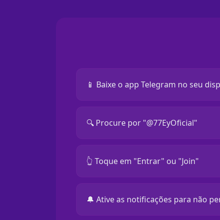
📱 Baixe o app Telegram no seu disp
🔍 Procure por "@77EyOficial"
👆 Toque em "Entrar" ou "Join"
🔔 Ative as notificações para não p