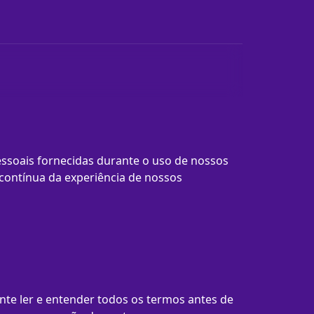
essoais fornecidas durante o uso de nossos
 contínua da experiência de nossos
nte ler e entender todos os termos antes de