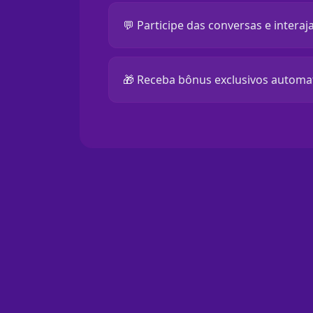
💬 Participe das conversas e interaj
🎁 Receba bônus exclusivos autom