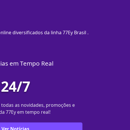
ine diversificados da linha 77Ey Brasil .
cias em Tempo Real
24/7
e todas as novidades, promoções e
da 77Ey em tempo real!
Ver Notícias