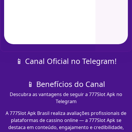
📱 Canal Oficial no Telegram!
📱 Benefícios do Canal
Descubra as vantagens de seguir a 777Slot Apk no
Telegram
A 777Slot Apk Brasil realiza avaliações profissionais de
plataformas de cassino online — a 777Slot Apk se
destaca em conteúdo, engajamento e credibilidade,