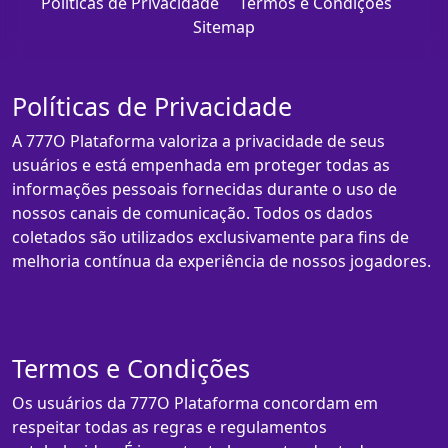
Políticas de Privacidade
Termos e Condições
Sitemap
Políticas de Privacidade
A 777O Plataforma valoriza a privacidade de seus
usuários e está empenhada em proteger todas as
informações pessoais fornecidas durante o uso de
nossos canais de comunicação. Todos os dados
coletados são utilizados exclusivamente para fins de
melhoria contínua da experiência de nossos jogadores.
Termos e Condições
Os usuários da 777O Plataforma concordam em
respeitar todas as regras e regulamentos