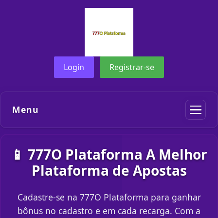
Login
Registrar-se
Menu
📱 777O Plataforma A Melhor
Plataforma de Apostas
Cadastre-se na 777O Plataforma para ganhar
bônus no cadastro e em cada recarga. Com a