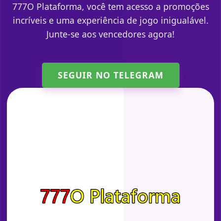
777O Plataforma, você tem acesso a promoções
incríveis e uma experiência de jogo inigualável.
Junte-se aos vencedores agora!
SEGUIR NO TELEGRAM