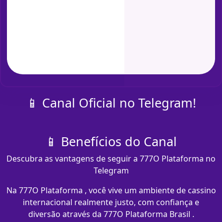
📱 Canal Oficial no Telegram!
📱 Benefícios do Canal
Descubra as vantagens de seguir a 777O Plataforma no
Telegram
Na 777O Plataforma , você vive um ambiente de cassino
internacional realmente justo, com confiança e
diversão através da 777O Plataforma Brasil .