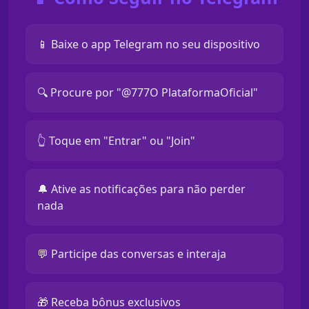
📱 Baixe o app Telegram no seu dispositivo
🔍 Procure por "@777O PlataformaOficial"
👆 Toque em "Entrar" ou "Join"
🔔 Ative as notificações para não perder
nada
💬 Participe das conversas e interaja
🎁 Receba bônus exclusivos