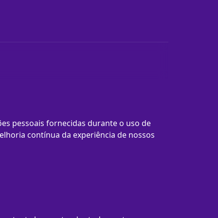
es pessoais fornecidas durante o uso de
elhoria contínua da experiência de nossos