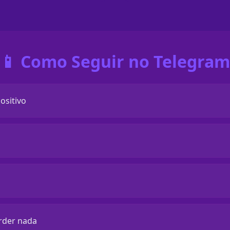
📱 Como Seguir no Telegram
ositivo
erder nada