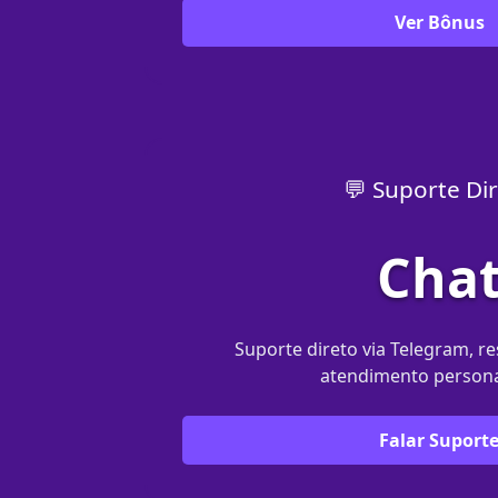
Ver Bônus
💬 Suporte Di
Cha
Suporte direto via Telegram, r
atendimento persona
Falar Suport