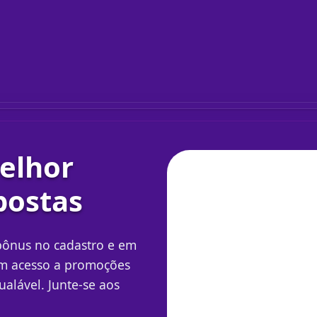
elhor
postas
bônus no cadastro e em
em acesso a promoções
ualável. Junte-se aos