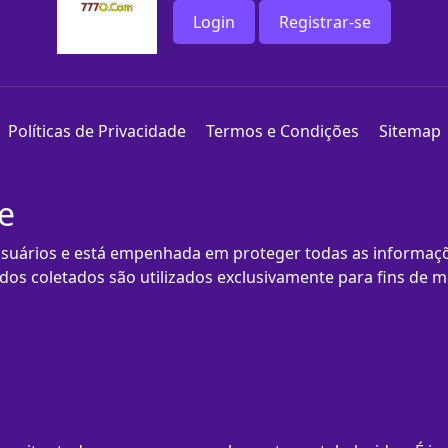
Login
Registrar-se
Políticas de Privacidade
Termos e Condições
Sitemap
de
 usuários e está empenhada em proteger todas as informaçõ
os coletados são utilizados exclusivamente para fins de m