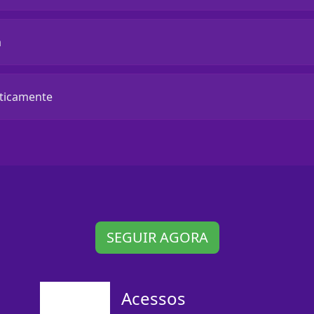
a
aticamente
SEGUIR AGORA
Acessos