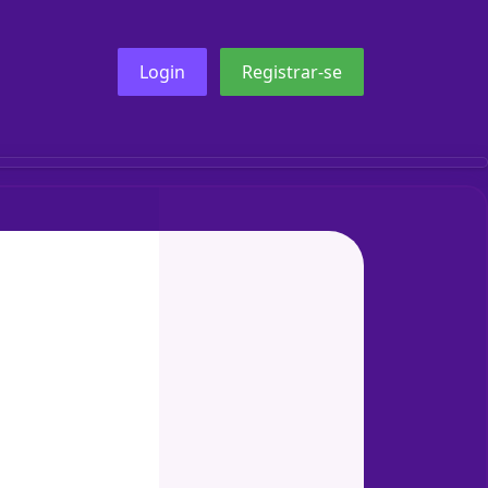
Login
Registrar-se