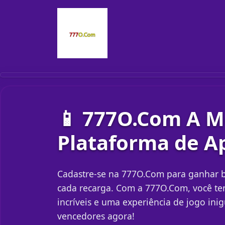
📱 777O.Com A M
Plataforma de A
Cadastre-se na 777O.Com para ganhar 
cada recarga. Com a 777O.Com, você t
incríveis e uma experiência de jogo inig
vencedores agora!