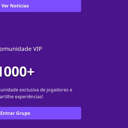
Ver Notícias
Comunidade VIP
1000+
unidade exclusiva de jogadores e
rtilhe experiências!
Entrar Grupo