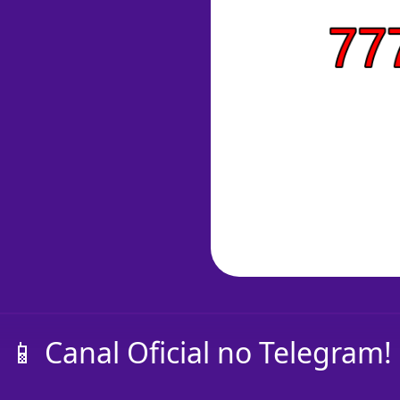
📱 Canal Oficial no Telegram!