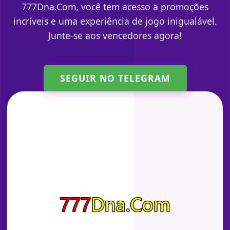
777Dna.Com, você tem acesso a promoções
incríveis e uma experiência de jogo inigualável.
Junte-se aos vencedores agora!
SEGUIR NO TELEGRAM