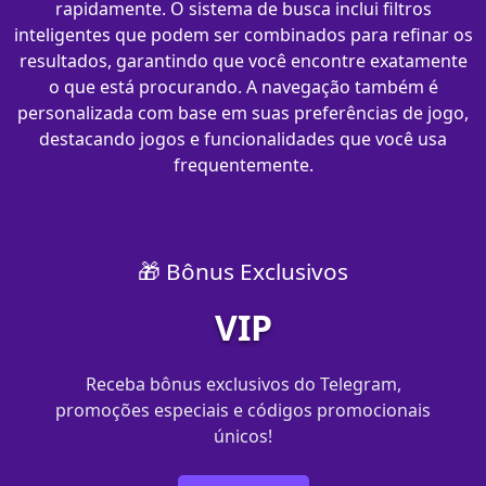
rapidamente. O sistema de busca inclui filtros
inteligentes que podem ser combinados para refinar os
resultados, garantindo que você encontre exatamente
o que está procurando. A navegação também é
personalizada com base em suas preferências de jogo,
destacando jogos e funcionalidades que você usa
frequentemente.
🎁 Bônus Exclusivos
VIP
Receba bônus exclusivos do Telegram,
promoções especiais e códigos promocionais
únicos!