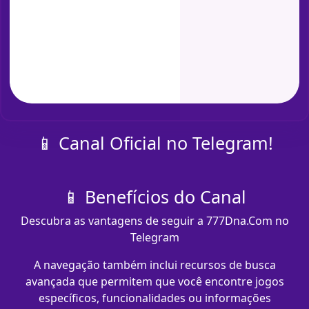
📱 Canal Oficial no Telegram!
📱 Benefícios do Canal
Descubra as vantagens de seguir a 777Dna.Com no
Telegram
A navegação também inclui recursos de busca
avançada que permitem que você encontre jogos
específicos, funcionalidades ou informações