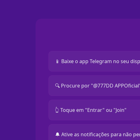
📱 Baixe o app Telegram no seu disp
🔍 Procure por "@777DD APPOficial
👆 Toque em "Entrar" ou "Join"
🔔 Ative as notificações para não p