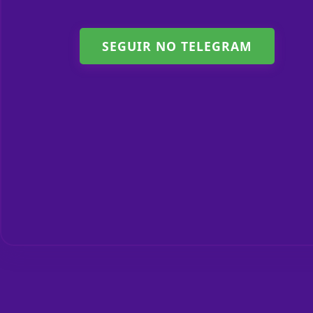
SEGUIR NO TELEGRAM