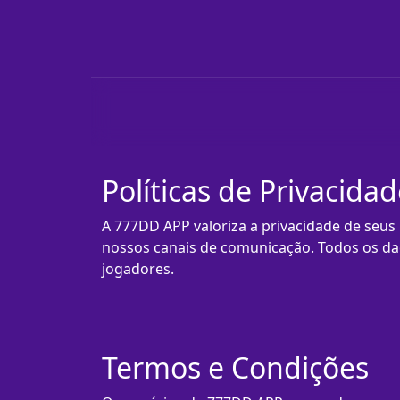
Políticas de Privacida
A 777DD APP valoriza a privacidade de seu
nossos canais de comunicação. Todos os dad
jogadores.
Termos e Condições