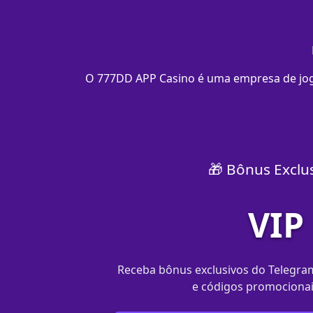
O 777DD APP Casino é uma empresa de jogo
🎁 Bônus Exclu
VIP
Receba bônus exclusivos do Telegra
e códigos promocionai