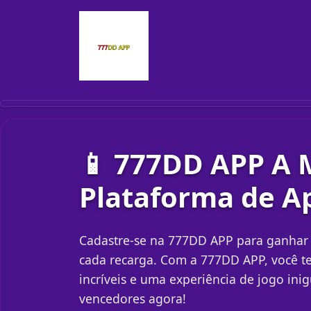
📱 777DD APP A 
Plataforma de A
Cadastre-se na 777DD APP para ganhar
cada recarga. Com a 777DD APP, você 
incríveis e uma experiência de jogo inig
vencedores agora!