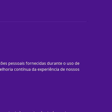
ões pessoais fornecidas durante o uso de
elhoria contínua da experiência de nossos