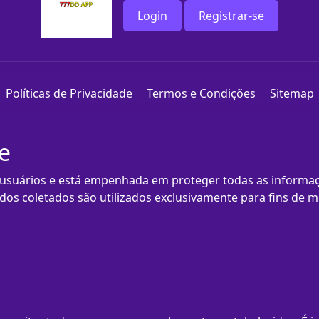
Login
Registrar-se
Políticas de Privacidade
Termos e Condições
Sitemap
de
s usuários e está empenhada em proteger todas as informaç
os coletados são utilizados exclusivamente para fins de m