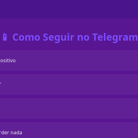
📱 Como Seguir no Telegram
ositivo
"
erder nada