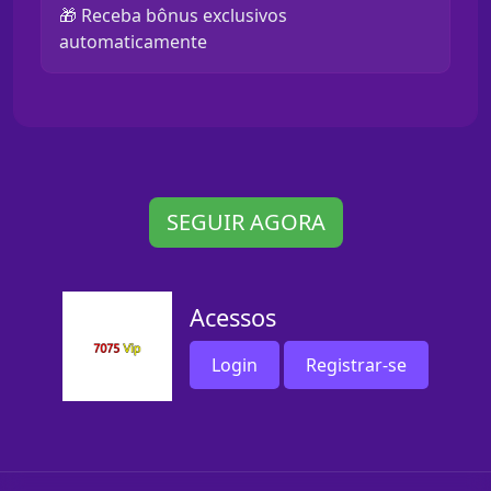
🎁 Receba bônus exclusivos
automaticamente
SEGUIR AGORA
Acessos
Login
Registrar-se