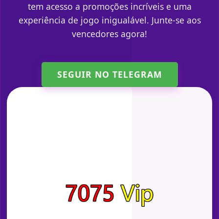
tem acesso a promoções incríveis e uma
experiência de jogo inigualável. Junte-se aos
vencedores agora!
SEGUIR NO TELEGRAM