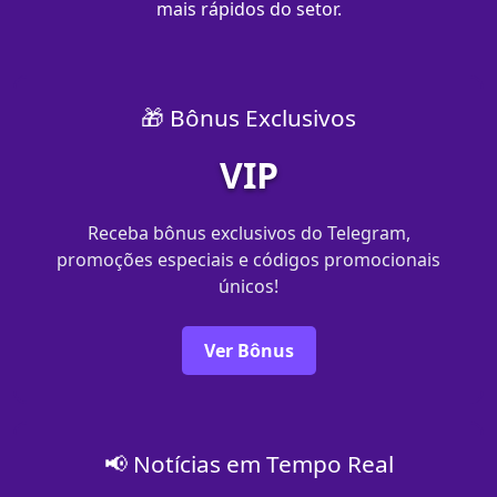
mais rápidos do setor.
🎁 Bônus Exclusivos
VIP
Receba bônus exclusivos do Telegram,
promoções especiais e códigos promocionais
únicos!
Ver Bônus
📢 Notícias em Tempo Real