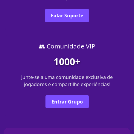
Falar Suporte
👥 Comunidade VIP
1000+
Junte-se a uma comunidade exclusiva de
jogadores e compartilhe experiências!
Entrar Grupo