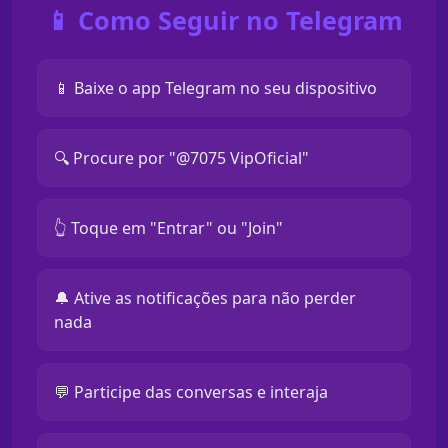
📱 Como Seguir no Telegram
📱 Baixe o app Telegram no seu dispositivo
🔍 Procure por "@7075 VipOficial"
👆 Toque em "Entrar" ou "Join"
🔔 Ative as notificações para não perder
nada
💬 Participe das conversas e interaja