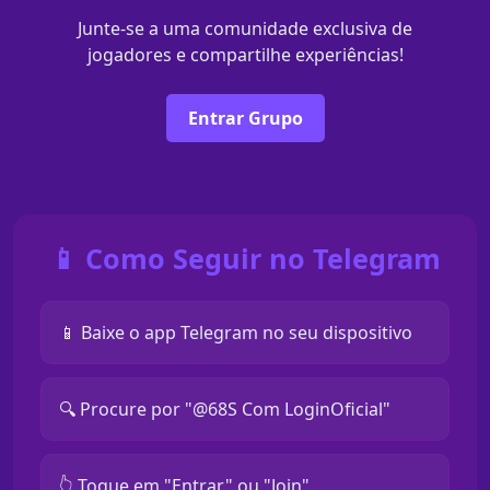
Junte-se a uma comunidade exclusiva de
jogadores e compartilhe experiências!
Entrar Grupo
📱 Como Seguir no Telegram
📱 Baixe o app Telegram no seu dispositivo
🔍 Procure por "@68S Com LoginOficial"
👆 Toque em "Entrar" ou "Join"