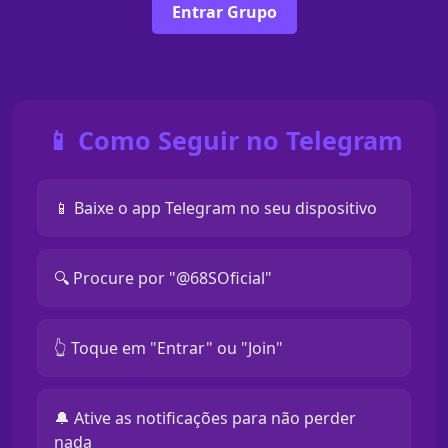
Entrar Grupo
📱 Como Seguir no Telegram
📱 Baixe o app Telegram no seu dispositivo
🔍 Procure por "@68SOficial"
👆 Toque em "Entrar" ou "Join"
🔔 Ative as notificações para não perder
nada