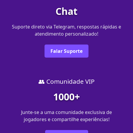
Chat
Suporte direto via Telegram, respostas rápidas e
atendimento personalizado!
Falar Suporte
👥 Comunidade VIP
1000+
Junte-se a uma comunidade exclusiva de
jogadores e compartilhe experiências!