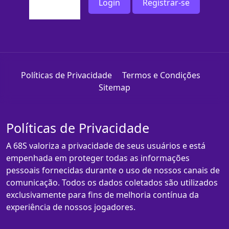
Login
Registrar-se
Políticas de Privacidade
Termos e Condições
Sitemap
Políticas de Privacidade
A 68S valoriza a privacidade de seus usuários e está
empenhada em proteger todas as informações
pessoais fornecidas durante o uso de nossos canais de
comunicação. Todos os dados coletados são utilizados
exclusivamente para fins de melhoria contínua da
experiência de nossos jogadores.