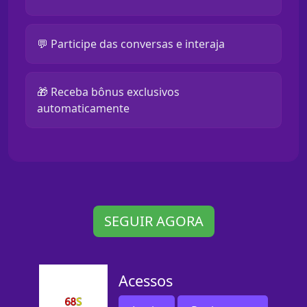
💬 Participe das conversas e interaja
🎁 Receba bônus exclusivos
automaticamente
SEGUIR AGORA
Acessos