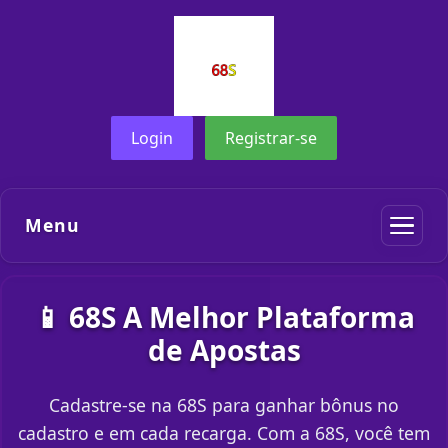
Login
Registrar-se
Menu
📱 68S A Melhor Plataforma
de Apostas
Cadastre-se na 68S para ganhar bônus no
cadastro e em cada recarga. Com a 68S, você tem