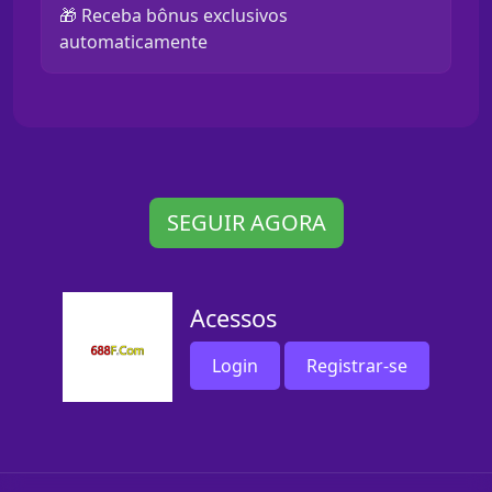
🎁 Receba bônus exclusivos
automaticamente
SEGUIR AGORA
Acessos
Login
Registrar-se