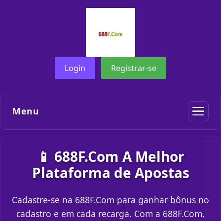
Login
Registrar-se
Menu
📱 688F.Com A Melhor
Plataforma de Apostas
Cadastre-se na 688F.Com para ganhar bônus no
cadastro e em cada recarga. Com a 688F.Com,