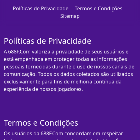
Políticas de Privacidade
Termos e Condições
Sitemap
Políticas de Privacidade
A 688F.Com valoriza a privacidade de seus usuários e
está empenhada em proteger todas as informações
pessoais fornecidas durante o uso de nossos canais de
comunicação. Todos os dados coletados são utilizados
exclusivamente para fins de melhoria contínua da
experiência de nossos jogadores.
Termos e Condições
Os usuários da 688F.Com concordam em respeitar