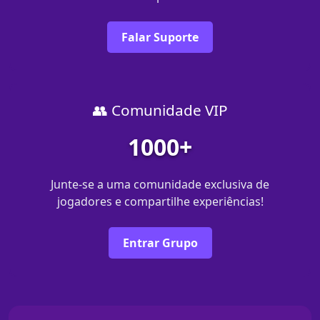
Falar Suporte
👥 Comunidade VIP
1000+
Junte-se a uma comunidade exclusiva de
jogadores e compartilhe experiências!
Entrar Grupo