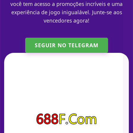
você tem acesso a promoções incríveis e uma
experiência de jogo inigualável. Junte-se aos
vencedores agora!
SEGUIR NO TELEGRAM