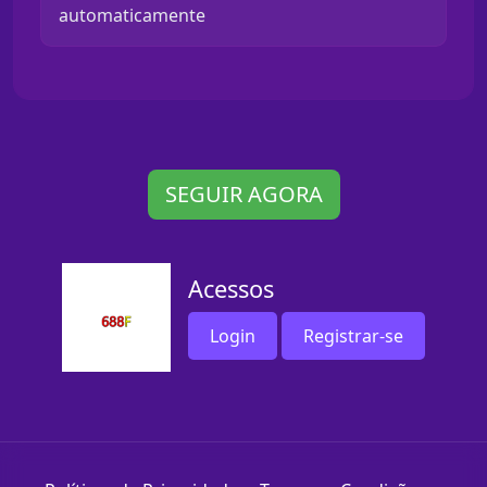
automaticamente
SEGUIR AGORA
Acessos
Login
Registrar-se