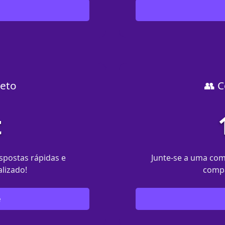
reto
👥 
t
espostas rápidas e
Junte-se a uma com
lizado!
compa
e