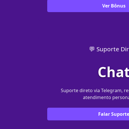
Ver Bônus
💬 Suporte Di
Cha
Suporte direto via Telegram, r
atendimento persona
Falar Suport