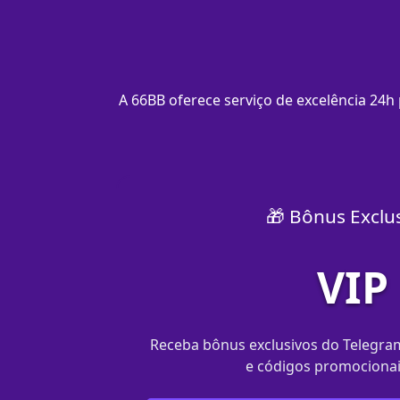
A 66BB oferece serviço de excelência 24
🎁 Bônus Exclu
VIP
Receba bônus exclusivos do Telegra
e códigos promocionai