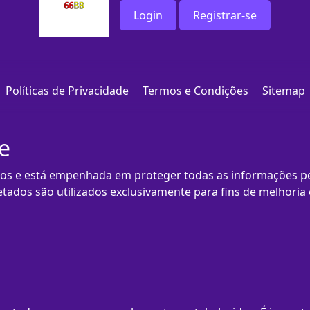
Login
Registrar-se
Políticas de Privacidade
Termos e Condições
Sitemap
de
rios e está empenhada em proteger todas as informações p
tados são utilizados exclusivamente para fins de melhoria