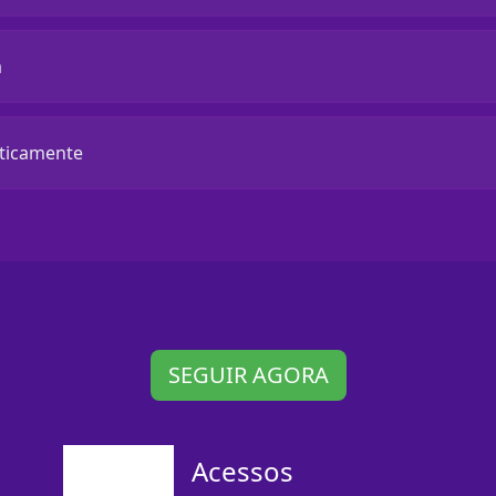
a
aticamente
SEGUIR AGORA
Acessos