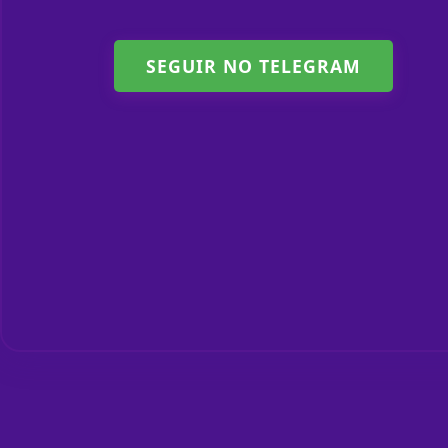
SEGUIR NO TELEGRAM