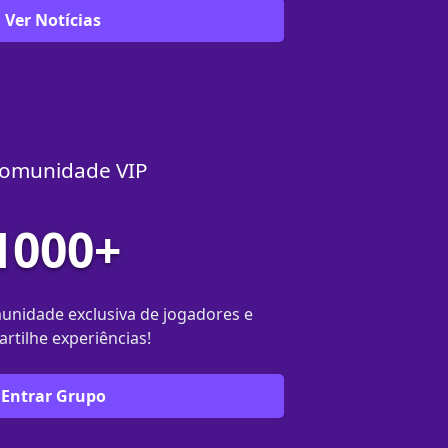
Ver Notícias
Comunidade VIP
1000+
unidade exclusiva de jogadores e
rtilhe experiências!
Entrar Grupo