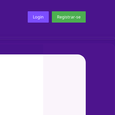
Login
Registrar-se