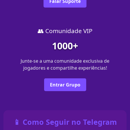
Falar Suporte
👥 Comunidade VIP
1000+
Junte-se a uma comunidade exclusiva de
jogadores e compartilhe experiências!
Entrar Grupo
📱 Como Seguir no Telegram