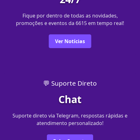
Fique por dentro de todas as novidades,
promoções e eventos da 6615 em tempo real!
Ver Notícias
💬 Suporte Direto
Chat
Suporte direto via Telegram, respostas rápidas e
atendimento personalizado!