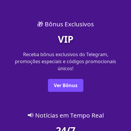
🎁 Bônus Exclusivos
VIP
Receba bônus exclusivos do Telegram,
promoções especiais e códigos promocionais
únicos!
Ver Bônus
📢 Notícias em Tempo Real
24/7