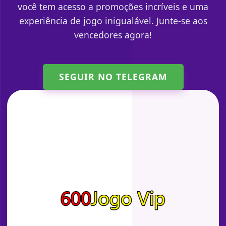
você tem acesso a promoções incríveis e uma
experiência de jogo inigualável. Junte-se aos
vencedores agora!
SEGUIR NO TELEGRAM