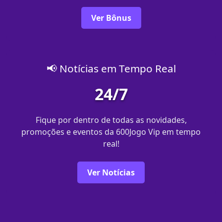
Ver Bônus
📢 Notícias em Tempo Real
24/7
Fique por dentro de todas as novidades,
promoções e eventos da 600Jogo Vip em tempo
real!
Ver Notícias