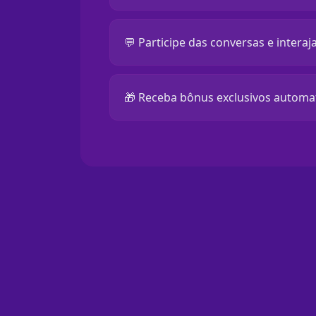
💬 Participe das conversas e interaj
🎁 Receba bônus exclusivos autom