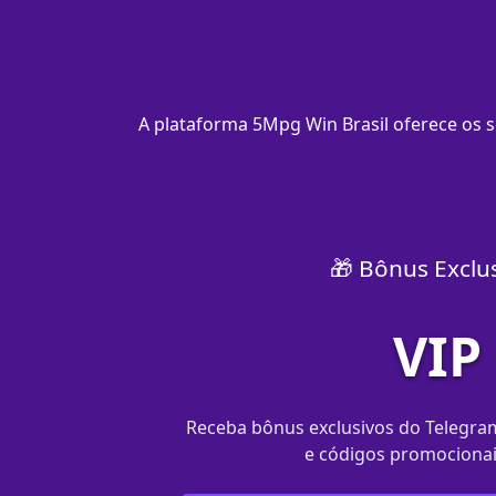
A plataforma 5Mpg Win Brasil oferece os s
🎁 Bônus Exclu
VIP
Receba bônus exclusivos do Telegra
e códigos promocionai