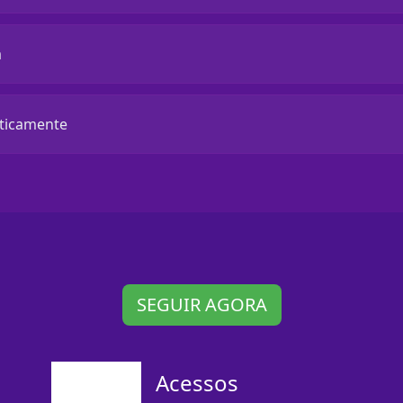
a
aticamente
SEGUIR AGORA
Acessos