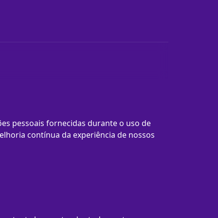
es pessoais fornecidas durante o uso de
elhoria contínua da experiência de nossos