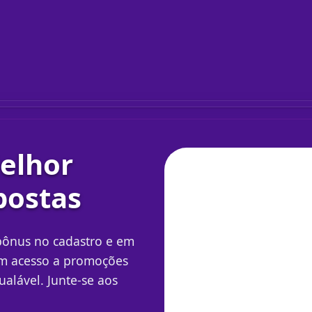
elhor
postas
bônus no cadastro e em
em acesso a promoções
ualável. Junte-se aos