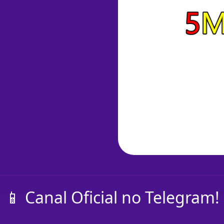
📱 Canal Oficial no Telegram!