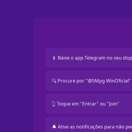
📱 Baixe o app Telegram no seu disp
🔍 Procure por "@5Mpg WinOficial"
👆 Toque em "Entrar" ou "Join"
🔔 Ative as notificações para não p