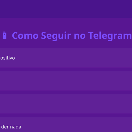
📱 Como Seguir no Telegram
ositivo
erder nada