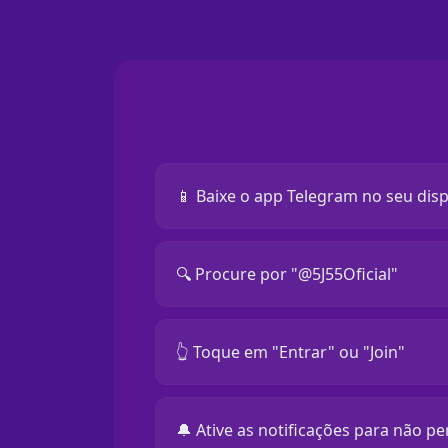
📱 Baixe o app Telegram no seu disp
🔍 Procure por "@5J55Oficial"
👆 Toque em "Entrar" ou "Join"
🔔 Ative as notificações para não p