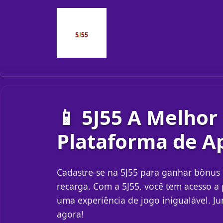
📱 5J55 A Melhor
Plataforma de A
Cadastre-se na 5J55 para ganhar bônus
recarga. Com a 5J55, você tem acesso a 
uma experiência de jogo inigualável. J
agora!