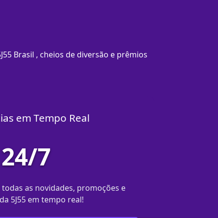
5 Brasil , cheios de diversão e prêmios
cias em Tempo Real
24/7
e todas as novidades, promoções e
da 5J55 em tempo real!