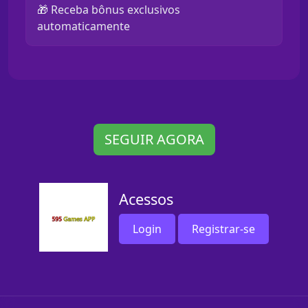
🎁 Receba bônus exclusivos
automaticamente
SEGUIR AGORA
Acessos
Login
Registrar-se