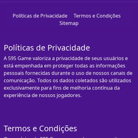
Políticas de Privacidade
Termos e Condições
Sitemap
Políticas de Privacidade
A 595 Game valoriza a privacidade de seus usuários e
está empenhada em proteger todas as informações
pessoais fornecidas durante o uso de nossos canais de
comunicação. Todos os dados coletados são utilizados
exclusivamente para fins de melhoria contínua da
experiência de nossos jogadores.
Termos e Condições