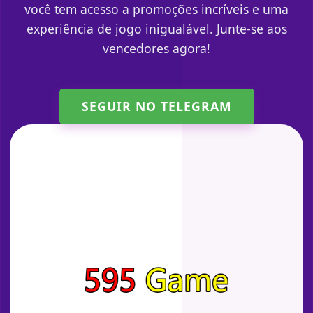
você tem acesso a promoções incríveis e uma
experiência de jogo inigualável. Junte-se aos
vencedores agora!
SEGUIR NO TELEGRAM