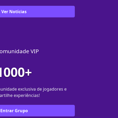
Ver Notícias
Comunidade VIP
1000+
unidade exclusiva de jogadores e
rtilhe experiências!
Entrar Grupo