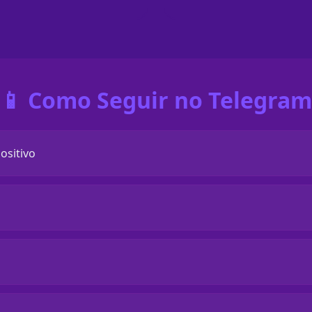
📱 Como Seguir no Telegram
ositivo