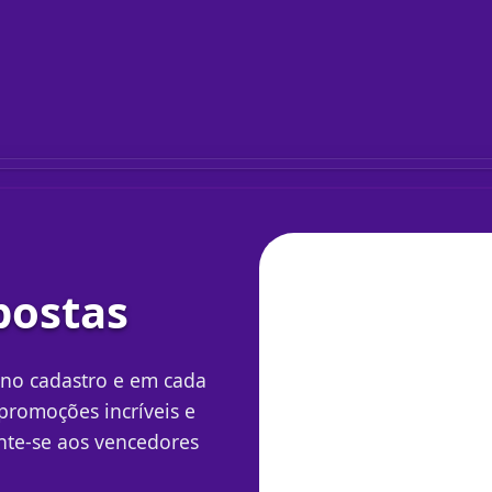
postas
no cadastro e em cada
promoções incríveis e
unte-se aos vencedores