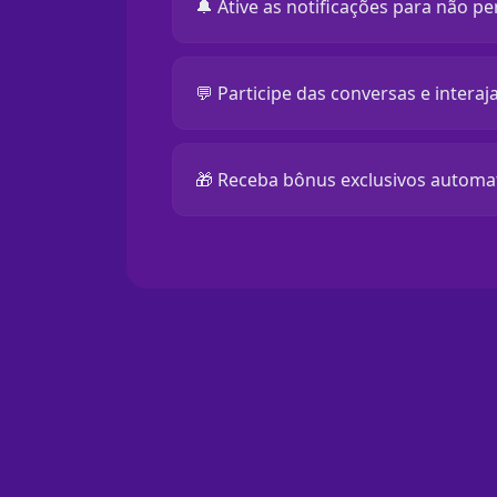
🔔 Ative as notificações para não p
💬 Participe das conversas e interaj
🎁 Receba bônus exclusivos autom