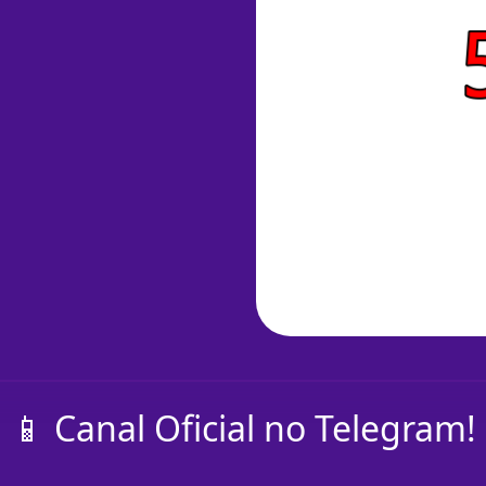
📱 Canal Oficial no Telegram!