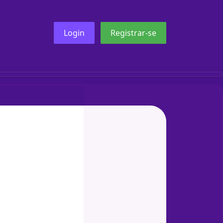
Login
Registrar-se