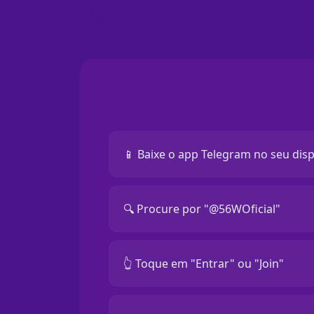
📱 Baixe o app Telegram no seu disp
🔍 Procure por "@56WOficial"
👆 Toque em "Entrar" ou "Join"