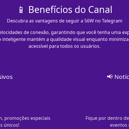
📱 Benefícios do Canal
Descubra as vantagens de seguir a 56W no Telegram
 velocidades de conexão, garantindo que você tenha uma e
 inteligente mantém a qualidade visual enquanto minimiza
acessível para todos os usuários.
sivos
📢 Notí
m, promoções especiais
Fique por dentro d
s únicos!
eventos 