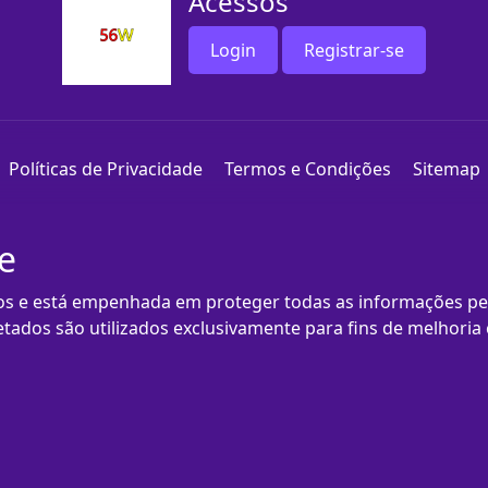
Acessos
Login
Registrar-se
Políticas de Privacidade
Termos e Condições
Sitemap
de
rios e está empenhada em proteger todas as informações pe
tados são utilizados exclusivamente para fins de melhoria