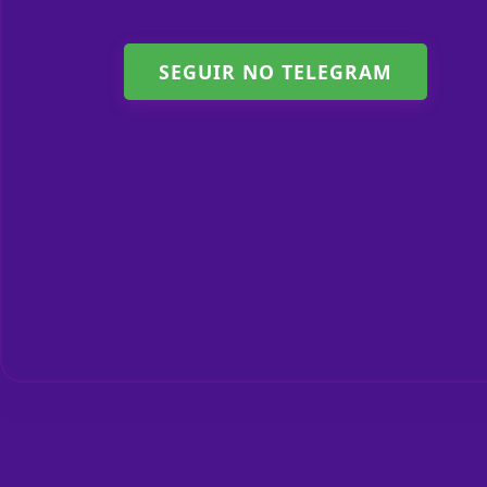
SEGUIR NO TELEGRAM