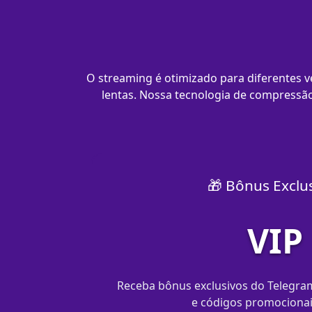
O streaming é otimizado para diferentes
lentas. Nossa tecnologia de compressão
🎁 Bônus Exclu
VIP
Receba bônus exclusivos do Telegra
e códigos promocionai