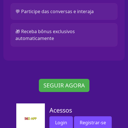
💬 Participe das conversas e interaja
🎁 Receba bônus exclusivos
automaticamente
SEGUIR AGORA
Acessos
Login
Registrar-se