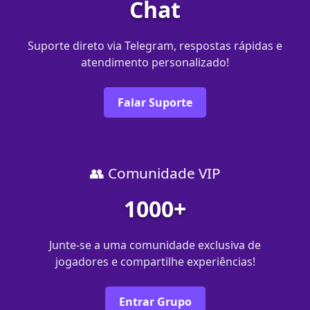
Chat
Suporte direto via Telegram, respostas rápidas e
atendimento personalizado!
Falar Suporte
👥 Comunidade VIP
1000+
Junte-se a uma comunidade exclusiva de
jogadores e compartilhe experiências!
Entrar Grupo