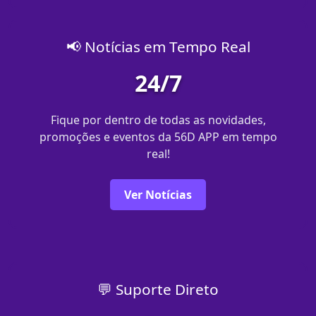
📢 Notícias em Tempo Real
24/7
Fique por dentro de todas as novidades,
promoções e eventos da 56D APP em tempo
real!
Ver Notícias
💬 Suporte Direto