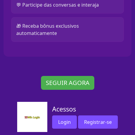
💬 Participe das conversas e interaja
🎁 Receba bônus exclusivos
automaticamente
SEGUIR AGORA
Acessos
Login
Registrar-se