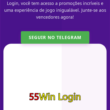
Login, você tem acesso a promoções incríveis e
uma experiência de jogo inigualável. Junte-se aos
vencedores agora!
SEGUIR NO TELEGRAM