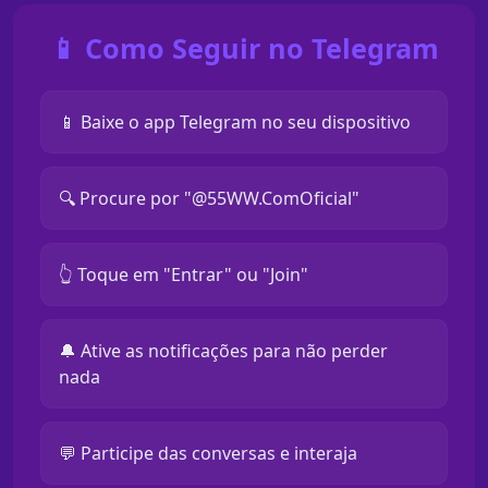
📱 Como Seguir no Telegram
📱 Baixe o app Telegram no seu dispositivo
🔍 Procure por "@55WW.ComOficial"
👆 Toque em "Entrar" ou "Join"
🔔 Ative as notificações para não perder
nada
💬 Participe das conversas e interaja