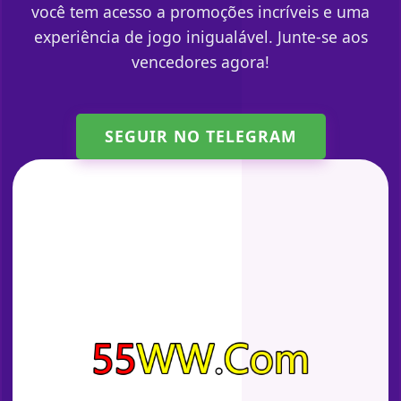
você tem acesso a promoções incríveis e uma
experiência de jogo inigualável. Junte-se aos
vencedores agora!
SEGUIR NO TELEGRAM