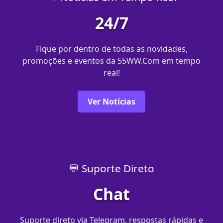
24/7
Fique por dentro de todas as novidades,
promoções e eventos da 55WW.Com em tempo
real!
Ver Notícias
💬 Suporte Direto
Chat
Suporte direto via Telegram, respostas rápidas e