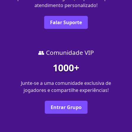
atendimento personalizado!
Falar Suporte
👥 Comunidade VIP
1000+
Junte-se a uma comunidade exclusiva de
jogadores e compartilhe experiências!
Entrar Grupo