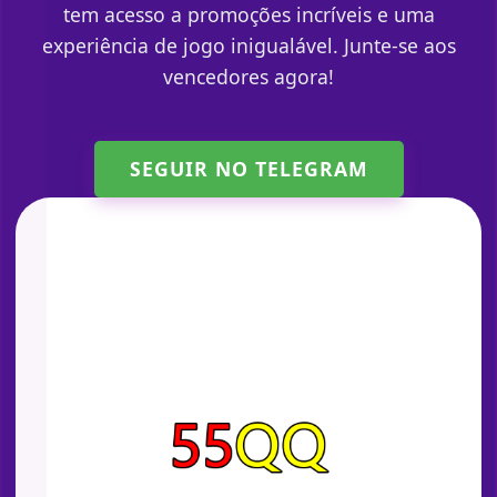
tem acesso a promoções incríveis e uma
experiência de jogo inigualável. Junte-se aos
vencedores agora!
SEGUIR NO TELEGRAM