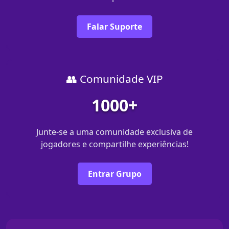
Falar Suporte
👥 Comunidade VIP
1000+
Junte-se a uma comunidade exclusiva de
jogadores e compartilhe experiências!
Entrar Grupo