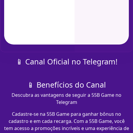
📱 Canal Oficial no Telegram!
📱 Benefícios do Canal
Descubra as vantagens de seguir a 55B Game no
Telegram
Cadastre-se na 55B Game para ganhar bônus no
cadastro e em cada recarga. Com a 55B Game, você
tem acesso a promoções incríveis e uma experiência de