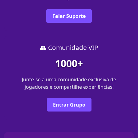
Falar Suporte
👥 Comunidade VIP
1000+
Junte-se a uma comunidade exclusiva de
jogadores e compartilhe experiências!
Entrar Grupo