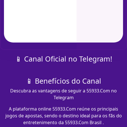
📱 Canal Oficial no Telegram!
📱 Benefícios do Canal
Descubra as vantagens de seguir a 55933.Com no
Telegram
A plataforma online 55933.Com reúne os principais
jogos de apostas, sendo o destino ideal para os fãs do
entretenimento da 55933.Com Brasil .