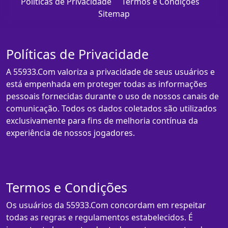
Políticas de Privacidade
Termos e Condições
Sitemap
Políticas de Privacidade
A 55933.Com valoriza a privacidade de seus usuários e
está empenhada em proteger todas as informações
pessoais fornecidas durante o uso de nossos canais de
comunicação. Todos os dados coletados são utilizados
exclusivamente para fins de melhoria contínua da
experiência de nossos jogadores.
Termos e Condições
Os usuários da 55933.Com concordam em respeitar
todas as regras e regulamentos estabelecidos. É