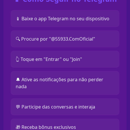
📱 Baixe o app Telegram no seu dispositivo
🔍 Procure por "@55933.ComOficial"
👆 Toque em "Entrar" ou "Join"
🔔 Ative as notificações para não perder
nada
💬 Participe das conversas e interaja
🎁 Receba bônus exclusivos