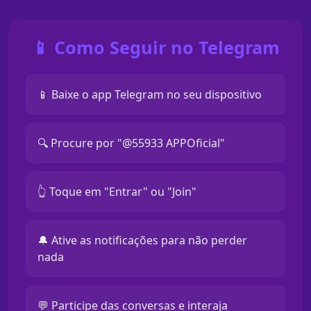
📱 Como Seguir no Telegram
📱 Baixe o app Telegram no seu dispositivo
🔍 Procure por "@55933 APPOficial"
👆 Toque em "Entrar" ou "Join"
🔔 Ative as notificações para não perder
nada
💬 Participe das conversas e interaja