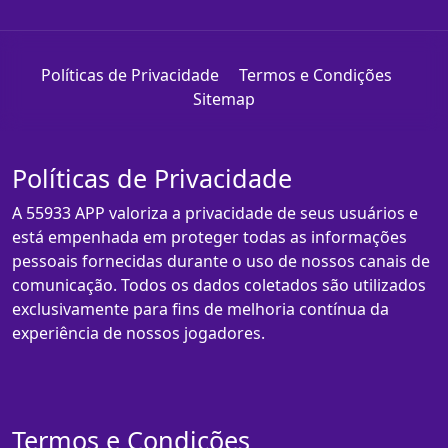
Políticas de Privacidade
Termos e Condições
Sitemap
Políticas de Privacidade
A 55933 APP valoriza a privacidade de seus usuários e
está empenhada em proteger todas as informações
pessoais fornecidas durante o uso de nossos canais de
comunicação. Todos os dados coletados são utilizados
exclusivamente para fins de melhoria contínua da
experiência de nossos jogadores.
Termos e Condições