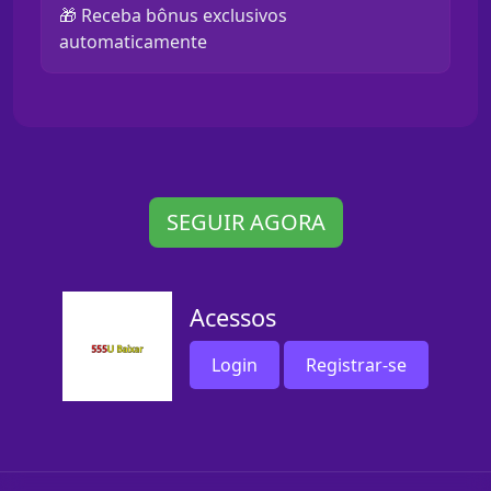
🎁 Receba bônus exclusivos
automaticamente
SEGUIR AGORA
Acessos
Login
Registrar-se