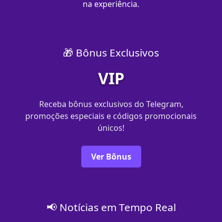
na experiência.
🎁 Bônus Exclusivos
VIP
Receba bônus exclusivos do Telegram,
promoções especiais e códigos promocionais
únicos!
Ver Bônus
📢 Notícias em Tempo Real