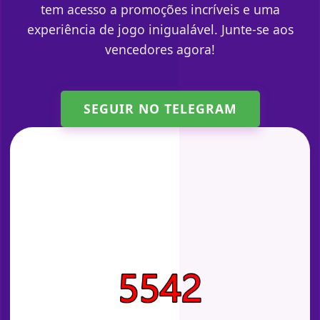
tem acesso a promoções incríveis e uma
experiência de jogo inigualável. Junte-se aos
vencedores agora!
SEGUIR NO TELEGRAM