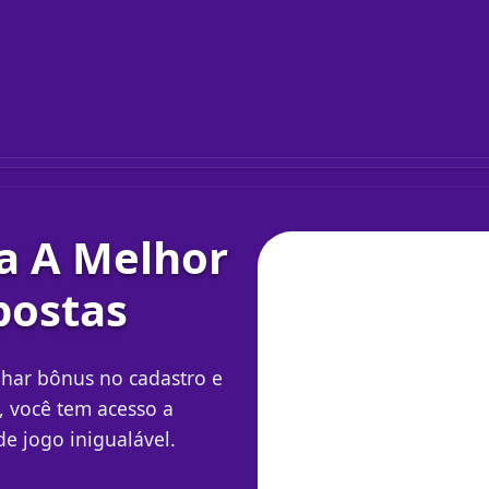
ma A Melhor
postas
nhar bônus no cadastro e
, você tem acesso a
e jogo inigualável.