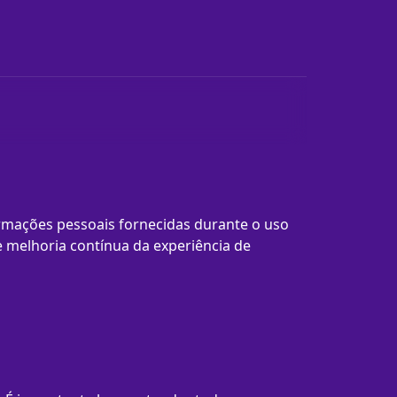
ormações pessoais fornecidas durante o uso
e melhoria contínua da experiência de