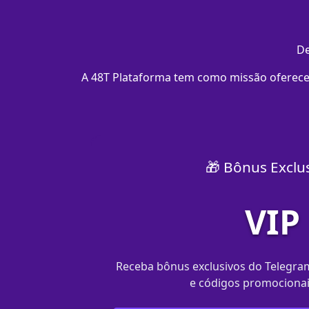
De
A 48T Plataforma tem como missão oferecer
🎁 Bônus Exclu
VIP
Receba bônus exclusivos do Telegra
e códigos promocionai