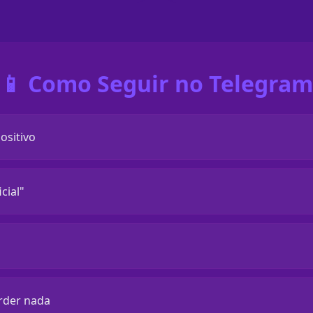
📱 Como Seguir no Telegram
ositivo
cial"
erder nada