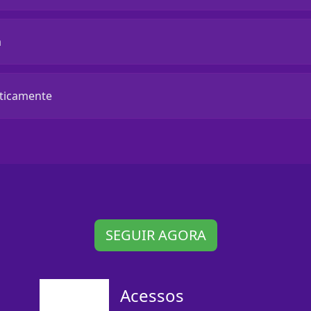
a
aticamente
SEGUIR AGORA
Acessos