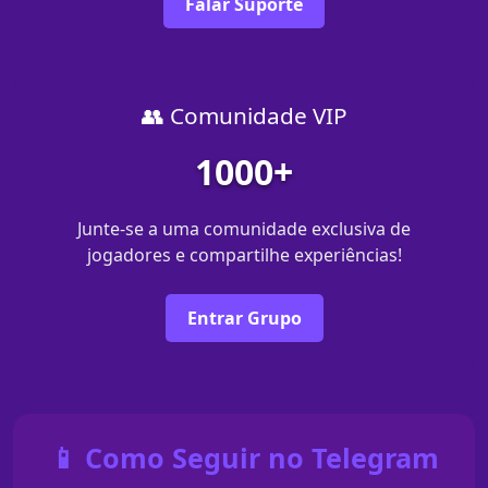
Falar Suporte
👥 Comunidade VIP
1000+
Junte-se a uma comunidade exclusiva de
jogadores e compartilhe experiências!
Entrar Grupo
📱 Como Seguir no Telegram