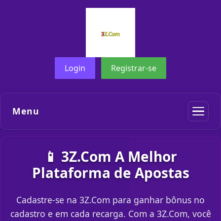
Login
Registrar-se
Menu
📱 3Z.Com A Melhor
Plataforma de Apostas
Cadastre-se na 3Z.Com para ganhar bônus no
cadastro e em cada recarga. Com a 3Z.Com, você