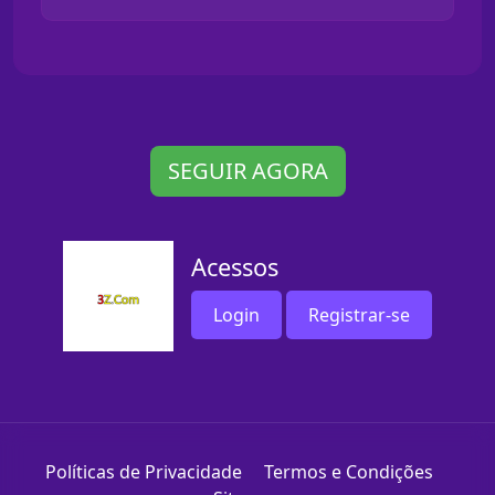
SEGUIR AGORA
Acessos
Login
Registrar-se
Políticas de Privacidade
Termos e Condições