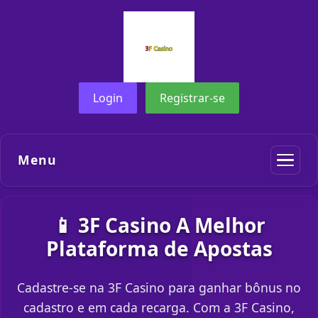
Login
Registrar-se
Menu
📱 3F Casino A Melhor
Plataforma de Apostas
Cadastre-se na 3F Casino para ganhar bônus no
cadastro e em cada recarga. Com a 3F Casino,