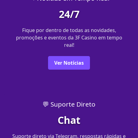
24/7
Fique por dentro de todas as novidades,
promoções e eventos da 3F Casino em tempo
real!
Ver Notícias
💬 Suporte Direto
Chat
Suporte direto via Telegram, respostas rápidas e