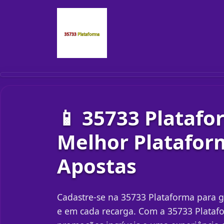
📱 35733 Platafo
Melhor Platafor
Apostas
Cadastre-se na 35733 Plataforma para 
e em cada recarga. Com a 35733 Plataf