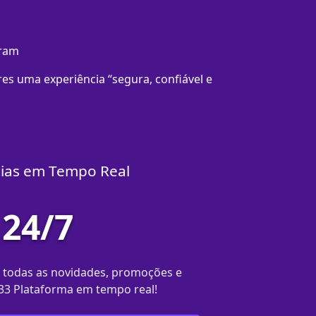
gram
es uma experiência “segura, confiável e
cias em Tempo Real
24/7
e todas as novidades, promoções e
33 Plataforma em tempo real!