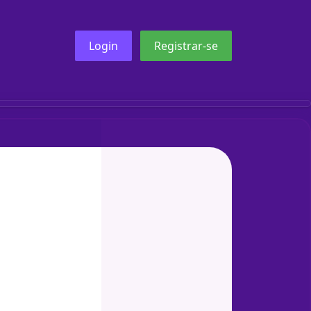
Login
Registrar-se