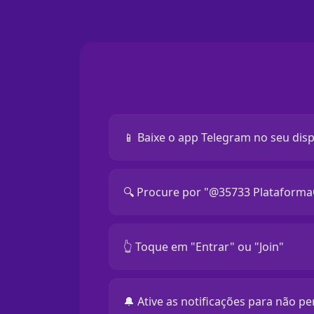
📱 Baixe o app Telegram no seu disp
🔍 Procure por "@35733 PlataformaO
👆 Toque em "Entrar" ou "Join"
🔔 Ative as notificações para não p