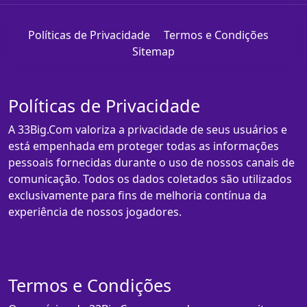
Políticas de Privacidade
Termos e Condições
Sitemap
Políticas de Privacidade
A 33Big.Com valoriza a privacidade de seus usuários e
está empenhada em proteger todas as informações
pessoais fornecidas durante o uso de nossos canais de
comunicação. Todos os dados coletados são utilizados
exclusivamente para fins de melhoria contínua da
experiência de nossos jogadores.
Termos e Condições