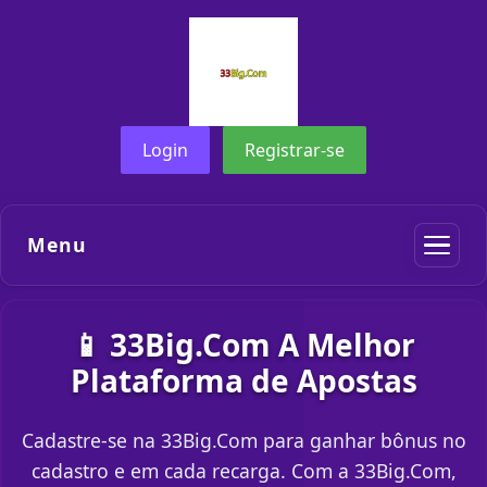
Login
Registrar-se
Menu
📱 33Big.Com A Melhor
Plataforma de Apostas
Cadastre-se na 33Big.Com para ganhar bônus no
cadastro e em cada recarga. Com a 33Big.Com,