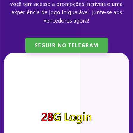
você tem acesso a promoções incríveis e uma
experiência de jogo inigualável. Junte-se aos
vencedores agora!
SEGUIR NO TELEGRAM