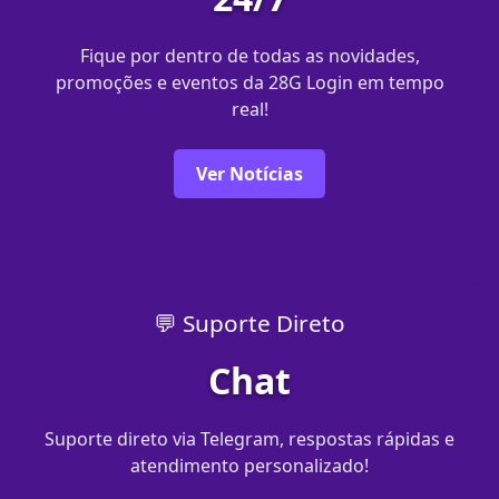
Fique por dentro de todas as novidades,
promoções e eventos da 28G Login em tempo
real!
Ver Notícias
💬 Suporte Direto
Chat
Suporte direto via Telegram, respostas rápidas e
atendimento personalizado!