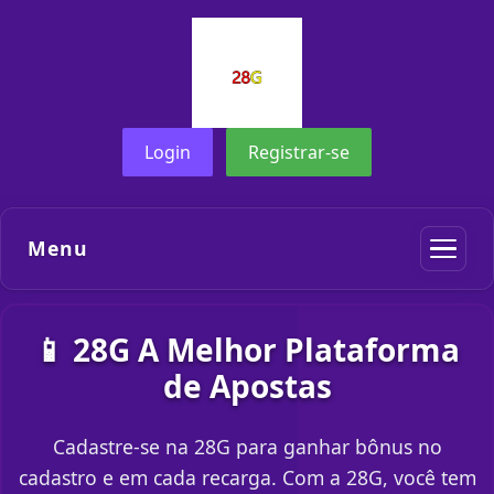
Login
Registrar-se
Menu
📱 28G A Melhor Plataforma
de Apostas
Cadastre-se na 28G para ganhar bônus no
cadastro e em cada recarga. Com a 28G, você tem