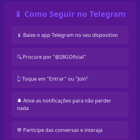
📱 Como Seguir no Telegram
📱 Baixe o app Telegram no seu dispositivo
🔍 Procure por "@28GOficial"
👆 Toque em "Entrar" ou "Join"
🔔 Ative as notificações para não perder
nada
💬 Participe das conversas e interaja