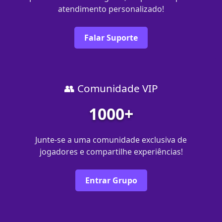
atendimento personalizado!
Falar Suporte
👥 Comunidade VIP
1000+
Junte-se a uma comunidade exclusiva de
jogadores e compartilhe experiências!
Entrar Grupo