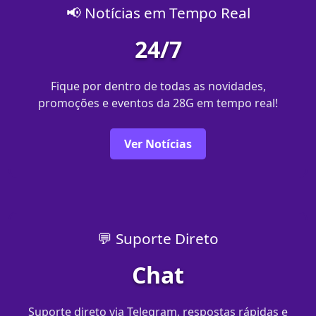
📢 Notícias em Tempo Real
24/7
Fique por dentro de todas as novidades,
promoções e eventos da 28G em tempo real!
Ver Notícias
💬 Suporte Direto
Chat
Suporte direto via Telegram, respostas rápidas e