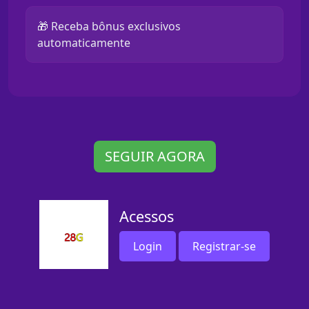
🎁 Receba bônus exclusivos
automaticamente
SEGUIR AGORA
Acessos
Login
Registrar-se