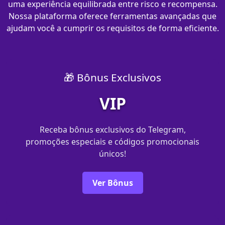
uma experiência equilibrada entre risco e recompensa.
Nossa plataforma oferece ferramentas avançadas que
ajudam você a cumprir os requisitos de forma eficiente.
🎁 Bônus Exclusivos
VIP
Receba bônus exclusivos do Telegram,
promoções especiais e códigos promocionais
únicos!
Ver Bônus