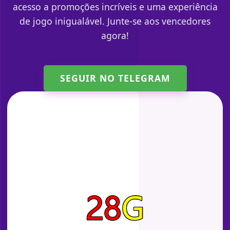
acesso a promoções incríveis e uma experiência
de jogo inigualável. Junte-se aos vencedores
agora!
SEGUIR NO TELEGRAM