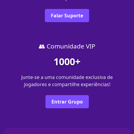
Falar Suporte
👥 Comunidade VIP
1000+
Junte-se a uma comunidade exclusiva de
jogadores e compartilhe experiências!
Entrar Grupo