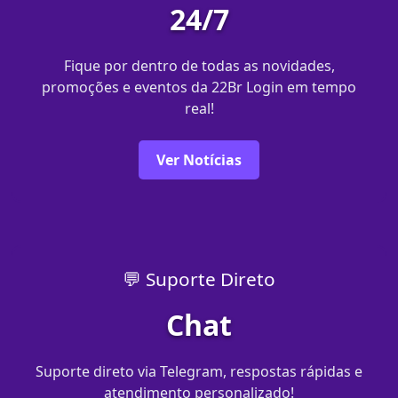
24/7
Fique por dentro de todas as novidades,
promoções e eventos da 22Br Login em tempo
real!
Ver Notícias
💬 Suporte Direto
Chat
Suporte direto via Telegram, respostas rápidas e
atendimento personalizado!