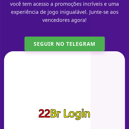
você tem acesso a promoções incríveis e uma
experiência de jogo inigualável. Junte-se aos
vencedores agora!
SEGUIR NO TELEGRAM