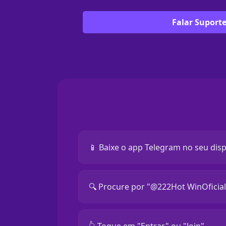
Falar Suport
📱 Baixe o app Telegram no seu disp
🔍 Procure por "@222Hot WinOficial