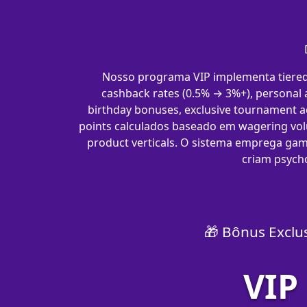
Nosso programa VIP implementa tiered l
cashback rates (0.5% → 3%+), personal 
birthday bonuses, exclusive tournament ac
points calculados baseado em wagering volu
product verticals. O sistema emprega gami
criam psych
🎁 Bônus Exclu
VIP