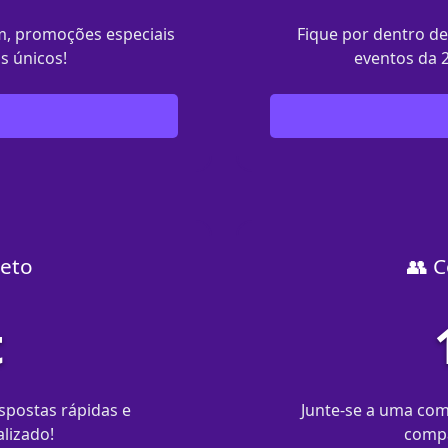
m, promoções especiais
Fique por dentro d
s únicos!
eventos da 
reto
👥 
t
espostas rápidas e
Junte-se a uma com
lizado!
compa