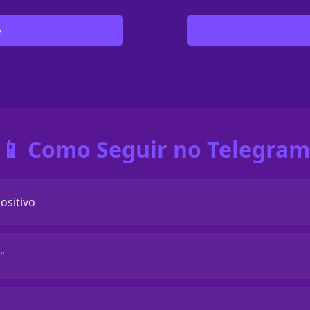
e
📱 Como Seguir no Telegram
ositivo
"