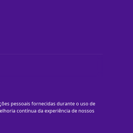
ções pessoais fornecidas durante o uso de
elhoria contínua da experiência de nossos