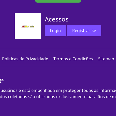
Acessos
Login
Registrar-se
Políticas de Privacidade
Termos e Condições
Sitemap
de
s usuários e está empenhada em proteger todas as informa
os coletados são utilizados exclusivamente para fins de m