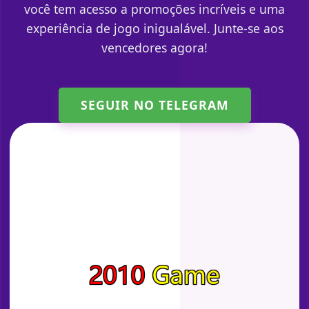
você tem acesso a promoções incríveis e uma
experiência de jogo inigualável. Junte-se aos
vencedores agora!
SEGUIR NO TELEGRAM