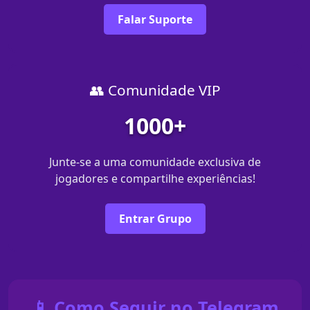
Falar Suporte
👥 Comunidade VIP
1000+
Junte-se a uma comunidade exclusiva de
jogadores e compartilhe experiências!
Entrar Grupo
📱 Como Seguir no Telegram