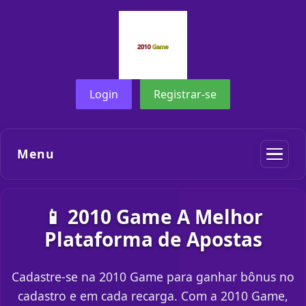
Login
Registrar-se
Menu
📱 2010 Game A Melhor
Plataforma de Apostas
Cadastre-se na 2010 Game para ganhar bônus no
cadastro e em cada recarga. Com a 2010 Game,