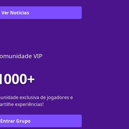
Ver Notícias
Comunidade VIP
1000+
unidade exclusiva de jogadores e
rtilhe experiências!
Entrar Grupo