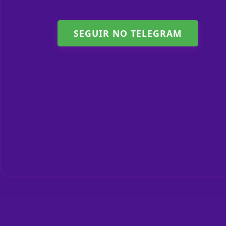
SEGUIR NO TELEGRAM